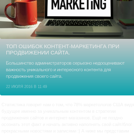
ТОП ОШИБОК КОНТЕНТ-МАРКЕТИНГА ПРИ
ПРОДВИЖЕНИИ САЙТА.
Большинство администраторов серьезно недооценивают
важность уникального и интересного контента для
продвижения своего сайта.
22 ИЮЛЯ 2016 В 11:49
Статистика говорит нам о том, что 78% маркетологов США вид
будущее именно за уникальным контентом в стратегии
продвижения сайтов и интернет-магазинов. Ещё не поздно
осознать этот факт и начать активно наполнять свой сайт/блог
прекрасными новостями и записями :) А ниже мы представим