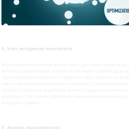
4. Учёт интересов посетителя
Все вышеперечисленные пункты могут дать мало эффекта, ес
забыть о самом важном - потребностях вашей целевой аудитор
При обновлении сайта/блога старайтесь чаще отвечать на вопр
Как это касается моего целевого посетителя? Проанализировав
прочувствовав свою аудиторию, можно попадать контентом пр
в яблочко и тем самым, обеспечить максимальную лояльность
входящего трафика.
5. Анализ посещаемости