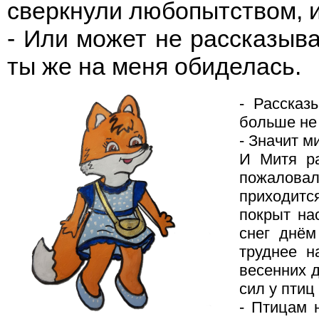
сверкнули любопытством, 
- Или может не рассказыват
ты же на меня обиделась.
- Рассказ
больше не 
- Значит м
И Митя ра
пожаловал
приходитс
покрыт нас
снег днём
труднее н
весенних д
сил у птиц
- Птицам 