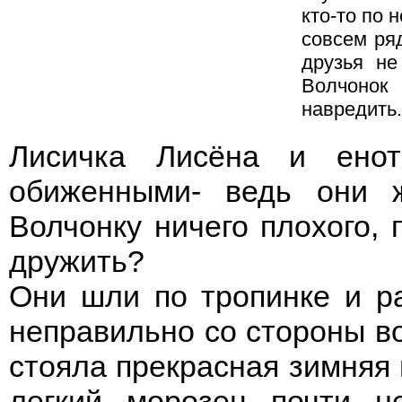
кто-то по 
совсем ря
друзья не
Волчонок
навредить.
Лисичка Лисёна и енот
обиженными- ведь они 
Волчонку ничего плохого, 
дружить?
Они шли по тропинке и ра
неправильно со стороны вол
стояла прекрасная зимняя п
легкий морозец почти н