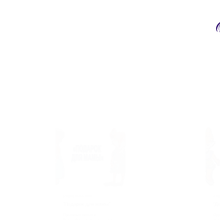
5 марта 2020 в 20:00
4 ма
"Подарок для мамы"
"Д
Прошлым летом в
Одн
Волшебном лесу, где живут
лес