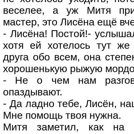
веселее, а уж Митя при
мастер, это Лисёна ещё вч
- Лисёна! Постой!- услыша
хотя ей хотелось тут же 
друга обо всем, она степ
хорошенькую рыжую мордоч
- Не о чем нам разгов
опаздывают.
- Да ладно тебе, Лисён, на
Мне помощь твоя нужна.
Митя заметил, как на 