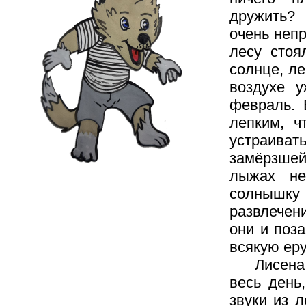
дружить? 
очень непр
лесу стоя
солнце, ле
воздухе у
февраль. 
лепким, ч
устраиват
замёрзшей 
лыжах не
солнышку
развлечен
они и поза
всякую еру
Лисена и 
весь день
звуки из л