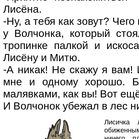
Лисёна.
-Ну, а тебя как зовут? Чег
у Волчонка, который сто
тропинке палкой и искос
Лисёну и Митю.
-А никак! Не скажу я вам!
мне и одному хорошо. Б
малявками, как вы! Вот ещё
И Волчонок убежал в лес н
Лисичка 
обиженным
ничего п