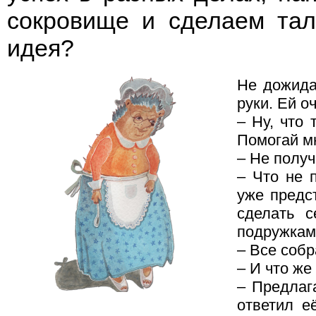
сокровище и сделаем тал
идея?
Не дожида
руки. Ей о
– Ну, что 
Помогай мн
– Не получ
– Что не 
уже предс
сделать 
подружкам
– Все собр
– И что же
– Предлаг
ответил е