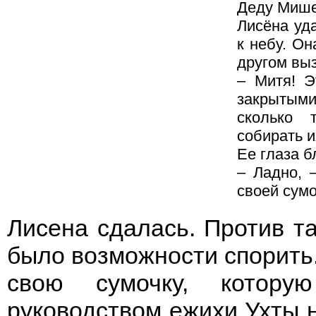
Деду Мише 
Лисёна уда
к небу. Он
другом вы
– Митя! Э
закрытыми
сколько 
собирать и
Ее глаза б
– Ладно, 
своей сумо
Лисена сдалась. Против та
было возможности спорить.
свою сумочку, котор
руководством ежихи Ухты 