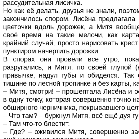
рассудительная лисичка.
Но как её делать, друзья не знали, поэто
закончилось спором. Лисёна предлагала
цветочки вдоль дорожек, а Митя вообще
своё время на такие мелочи, как карта
крайний случай, просто нарисовать крест
пунктиром начертить дорожки.
В спорах они провели все утро, пока
разругались, и Митя, по своей глупой 
привычке, надул губы и обиделся. Так
тишине по лесной тропинке и без карты, как
– Митя, смотри! – прошептала Лисёна и о
в одну точку, которая совершенно точно н
обширного черничника, покрывавшего цел
– Что там? – буркнул Митя, всё ещё дуя г
– Там что-то блестит.
– Где? – оживился Митя, совершенно за