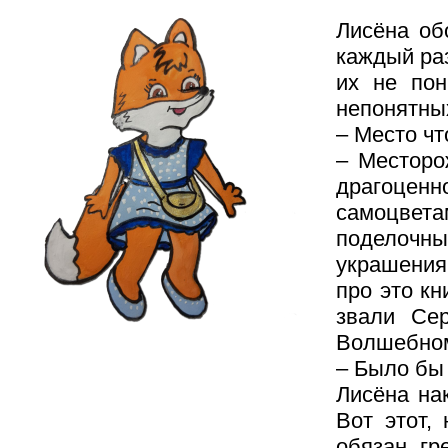
Лисёна об
каждый раз
их не пон
непонятны
– Место чт
– Месторо
драгоценн
самоцвета
поделочн
украшения
про это к
звали Се
Волшебном
– Было бы 
Лисёна на
Вот этот,
обязан гр