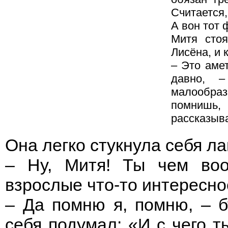
Считается,
А вон тот
Митя стоя
Лисёна, и 
– Это амет
давно, 
малообраз
помнишь,
рассказыв
Она легко стукнула себя ла
– Ну, Митя! Ты чем воо
взрослые что-то интересн
– Да помню я, помню, – б
себя подумал: «И с чего т