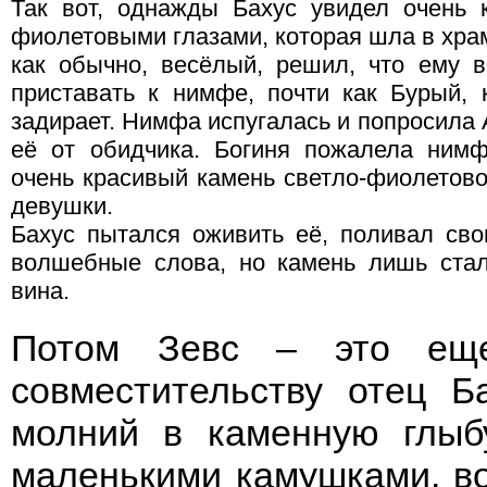
Так вот, однажды Бахус увидел очень
фиолетовыми глазами, которая шла в хра
как обычно, весёлый, решил, что ему 
приставать к нимфе, почти как Бурый, 
задирает. Нимфа испугалась и попросила
её от обидчика. Богиня пожалела ним
очень красивый камень светло-фиолетовог
девушки.
Бахус пытался оживить её, поливал сво
волшебные слова, но камень лишь стал
вина.
Потом Зевс – это еще
совместительству отец Б
молний в каменную глыб
маленькими камушками, во