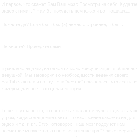
И первое, что скажет Вам Ваш мозг: Посмотри на себя. Куда те
видео снимать? Нам бы похудеть немножко и вот тогдаааа...
Помните да? Если бы я был(а) немного стройнее, я бы ...
Не верите? Проверьте сами.
Буквально на днях, на одной из моих консультаций, я общалас
девушкой. Мы заговорили о необходимости ведения своего
YouTube-канала и вот тут, она "честно" призналась, что сесть п
камерой, для нее - это целая история.
То вес с утра не тот, то свет не так падает и лучше сделать зап
утром, когда солнце еще светит, то настроение какое-то не для
видео и т.д. и т.п. Этих "отговорок", наш мозг подсунет нам
несметное множество, а наше воспитание про "7 раз отмерить"