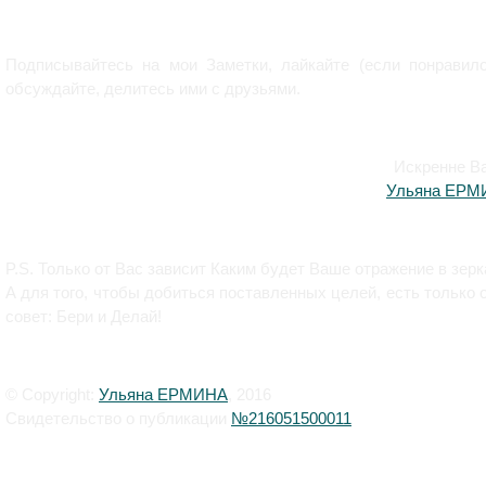
Подписывайтесь на мои Заметки, лайкайте (если понравило
обсуждайте, делитесь ими с друзьями.
Искренне В
Ульяна ЕРМ
P.S. Только от Вас зависит Каким будет Ваше отражение в зерк
А для того, чтобы добиться поставленных целей, есть только 
совет: Бери и Делай!
© Copyright:
Ульяна ЕРМИНА
, 2016
Свидетельство о публикации
№216051500011