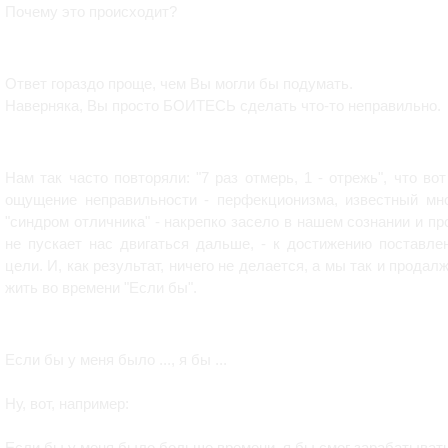
Почему это происходит?
Ответ гораздо проще, чем Вы могли бы подумать.
Наверняка, Вы просто БОИТЕСЬ сделать что-то неправильно.
Нам так часто повторяли: "7 раз отмерь, 1 - отрежь", что вот
ощущение неправильности - перфекционизма, известный мн
"синдром отличника" - накрепко засело в нашем сознании и пр
не пускает нас двигаться дальше, - к достижению поставле
цели. И, как результат, ничего не делается, а мы так и продал
жить во времени "Если бы".
Если бы у меня было ..., я бы ...
Ну, вот, например:
Если бы у меня было больше времени, я бы смог зарабатыват