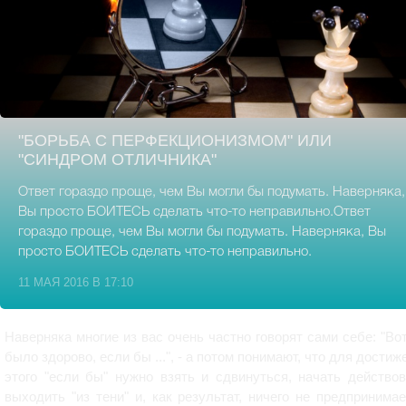
"БОРЬБА С ПЕРФЕКЦИОНИЗМОМ" ИЛИ
"СИНДРОМ ОТЛИЧНИКА"
Ответ гораздо проще, чем Вы могли бы подумать. Наверняка,
Вы просто БОИТЕСЬ сделать что-то неправильно.Ответ
гораздо проще, чем Вы могли бы подумать. Наверняка, Вы
просто БОИТЕСЬ сделать что-то неправильно.
11 МАЯ 2016 В 17:10
Наверняка многие из вас очень частно говорят сами себе: "Во
было здорово, если бы ...", - а потом понимают, что для достиж
этого "если бы" нужно взять и сдвинуться, начать действов
выходить "из тени" и, как результат, ничего не предпринимае