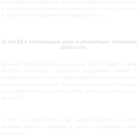
точно можно не упоминать. Но на это я могу ответить Вам, что
в апреле месяце (на момент написания этой статьи у нас октя
я весила 63 кг. Сегодня мой вес примерно 51-52 кг.
И это БЕЗ изнуряющих диет и убивающих тренирово
спортзале.
Решение ЛЮБОЙ проблемы заключено в ВАС САМИХ - в В
МОЗГЕ!!! Вселенной совершенно безразлично КАКОЕ В
желание исполнять. Но есть одно единственное условие, кот
нужно научится выполнять: Ваше желание должно быть искре
и Вы действительно должны ОЧЕНЬ хотеть достичь того о
мечтаете.
О том, что такое Мечта и как научиться мечтать в усло
Мирового кризиса, я расскажу в одной из следующих статей
пропустите.