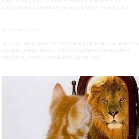
докрутит ситуацию до логического НЕзавершения и мы
благополучно останемся в нашей отправной точке отсчета.
Но что же делать?
На самом деле у меня нет "волшебной таблетки", как перестат
слушать уговоры мозга. Но я могу поделиться несколькими
техниками, которые успешно использую сама.