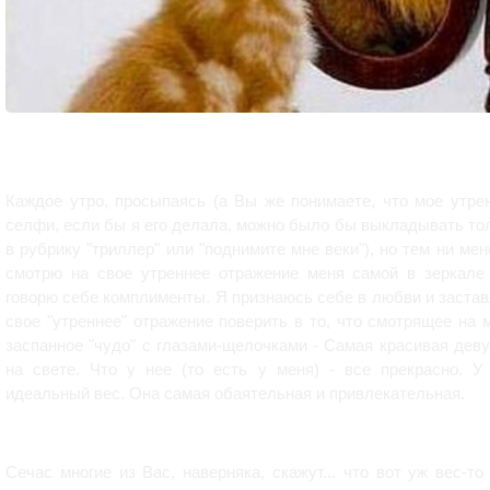
Каждое утро, просыпаясь (а Вы же понимаете, что мое утре
селфи, если бы я его делала, можно было бы выкладывать то
в рубрику "триллер" или "поднимите мне веки"), но тем ни мен
смотрю на свое утреннее отражение меня самой в зеркале
говорю себе комплименты. Я признаюсь себе в любви и заста
свое "утреннее" отражение поверить в то, что смотрящее на 
заспанное "чудо" с глазами-щелочками - Самая красивая дев
на свете. Что у нее (то есть у меня) - все прекрасно. У
идеальный вес. Она самая обаятельная и привлекательная.
Сечас многие из Вас, наверняка, скажут... что вот уж вес-то